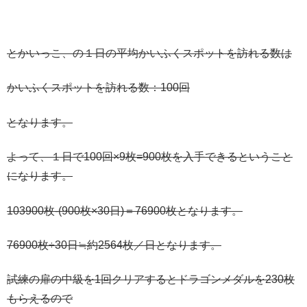
とかいっこ、の１日の平均かいふくスポットを訪れる数は
かいふくスポットを訪れる数：100回
となります。
よって、１日で100回×9枚=900枚を入手できるということ
になります。
103900枚-(900枚×30日)＝76900枚となります。
76900枚÷30日≒約2564枚／日となります。
試練の扉の中級を1回クリアするとドラゴンメダルを230枚
もらえるので