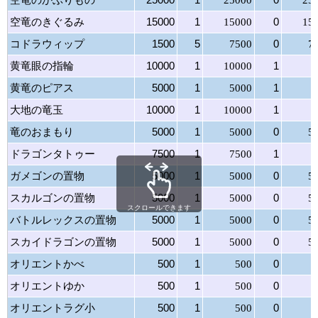
空竜のきぐるみ
15000
1
15000
0
15
コドラウィップ
1500
5
7500
0
7
黄竜眼の指輪
10000
1
10000
1
黄竜のピアス
5000
1
5000
1
大地の竜玉
10000
1
10000
1
竜のおまもり
5000
1
5000
0
5
ドラゴンタトゥー
7500
1
7500
1
ガメゴンの置物
5000
1
5000
0
5
スカルゴンの置物
5000
1
5000
0
5
スクロールできます
バトルレックスの置物
5000
1
5000
0
5
スカイドラゴンの置物
5000
1
5000
0
5
オリエントかべ
500
1
500
0
オリエントゆか
500
1
500
0
オリエントラグ小
500
1
500
0