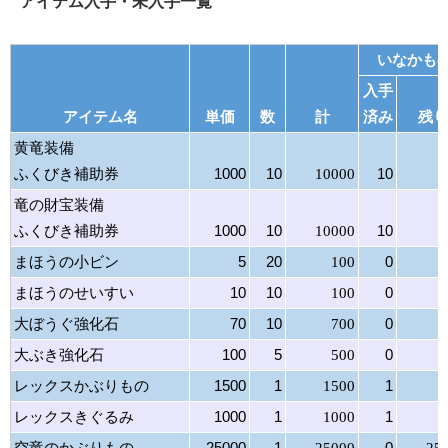
アイテム入手・未入手一覧
いなかも
入手
アイテム名
単価
数
計
済み
残り
黄竜装備
ふくびき補助券
1000
10
10000
10
竜の財宝装備
ふくびき補助券
1000
10
10000
10
まほうの小ビン
5
20
100
0
まほうのせいすい
10
10
100
0
大ぼうぐ強化石
70
10
700
0
大ぶき強化石
100
5
500
0
レックスかぶりもの
1500
1
1500
1
レックスきぐるみ
1000
1
1000
1
空竜のかぶりもの
25000
1
25000
0
25