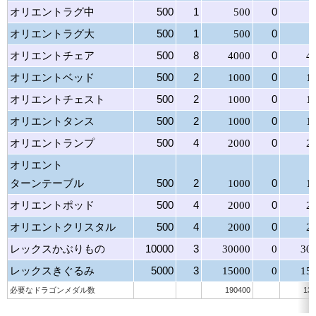
オリエントラグ中
500
1
500
0
オリエントラグ大
500
1
500
0
オリエントチェア
500
8
4000
0
4
オリエントベッド
500
2
1000
0
1
オリエントチェスト
500
2
1000
0
1
オリエントタンス
500
2
1000
0
1
オリエントランプ
500
4
2000
0
2
オリエント
ターンテーブル
500
2
1000
0
1
オリエントポッド
500
4
2000
0
2
オリエントクリスタル
500
4
2000
0
2
レックスかぶりもの
10000
3
30000
0
30
レックスきぐるみ
5000
3
15000
0
15
必要なドラゴンメダル数
190400
135