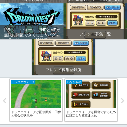
略方法をまとめました！計算ツ
ールもあります！
ドラクエ ウォーク でHPとMPが
フレンド募集一覧
無限に回復できてしまうバグを
見つけました（通報済み）
フレンド募集登録所
ドラクエウォーク
いなかもの
イ
トの
ドラクエウォークが配信開始！田舎
ドラクエウォークを田舎でするため
試
略の
と都会の状況を
に設定した変更まとめ
ムは
日