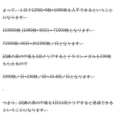
よって、１日で120回×9枚=1080枚を入手できるということ
になります。
103900枚-(1080枚×30日)＝71500枚となります。
71500枚÷30日≒約2390枚／日となります。
試練の扉の中級を1回クリアするとドラゴンメダルを230枚
もらえるので
2390枚／日÷230枚／回≒10.4回／日となります。
つまり、試練の扉の中級を1日11回クリアすると達成できる
ということになります。