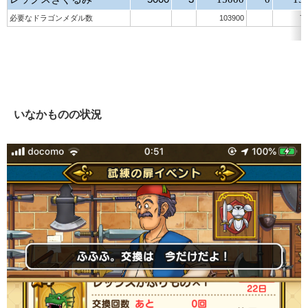
必要なドラゴンメダル数
103900
76
いなかものの状況