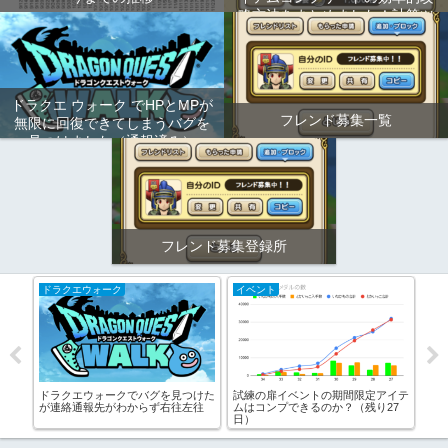
略方法をまとめました！計算ツ
ールもあります！
ドラクエ ウォーク でHPとMPが
フレンド募集一覧
無限に回復できてしまうバグを
見つけました（通報済み）
フレンド募集登録所
ドラクエウォーク
イベント
い
の
ドラクエウォークでバグを見つけた
試練の扉イベントの期間限定アイテ
ド
す！
が連絡通報先がわからず右往左往
ムはコンプできるのか？（残り27
に
日）