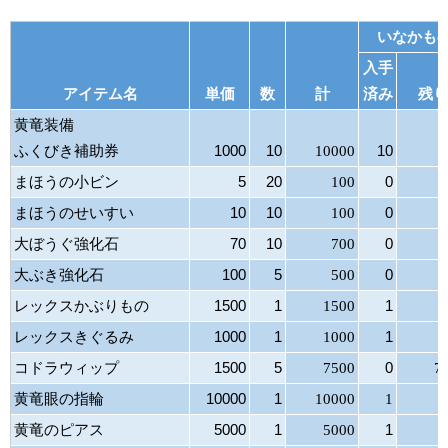
いなかも
入手
アイテム名
単価
数
計
済み
残り
黄竜装備
ふくびき補助券
1000
10
10000
10
まほうの小ビン
5
20
100
0
まほうのせいすい
10
10
100
0
大ぼうぐ強化石
70
10
700
0
大ぶき強化石
100
5
500
0
レックスかぶりもの
1500
1
1500
1
レックスきぐるみ
1000
1
1000
1
コドラウィップ
1500
5
7500
0
7
黄竜眼の指輪
10000
1
10000
1
黄竜のピアス
5000
1
5000
1