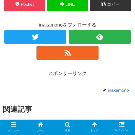
Pocket
LINE
コピー
inakamonoをフォローする
スポンサーリンク
inakamono
関連記事
ドラクエ ウォークを田舎と都会で
ドラクエウォーク
メニュー
ホーム
検索
トップ
サイドバー
やってみた結果まとめ（28日目）