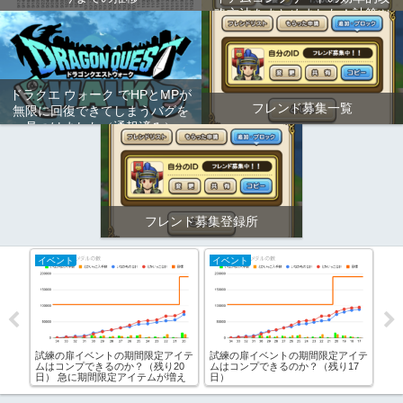
略方法をまとめました！計算ツ
ールもあります！
ドラクエ ウォーク でHPとMPが
フレンド募集一覧
無限に回復できてしまうバグを
見つけました（通報済み）
フレンド募集登録所
アップデート
ドラクエウォーク
間限定アイテ
Ver1.2が登場！心珠が追加！ガンガ
ドラクエウォークでメタルスライム
（残り17
ン行くようになったよ！
が田舎で出た！都会より先に出た！