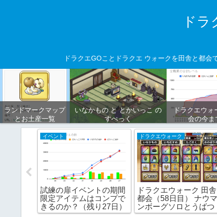
ドラ
ドラクエGOことドラクエ ウォークを田舎と都会
ランドマークマップ
いなかもの と とかいっこ の
ドラクエウォ
とお土産一覧
すぺっく
会の今ま
イベント
ドラクエウォーク
トの期間
試練の扉イベントの期間
ドラクエウォーク 田
コンプで
限定アイテムはコンプで
都会（58日目） ナウ
り17日）
きるのか？（残り27日）
ンボーグソロとうばつ