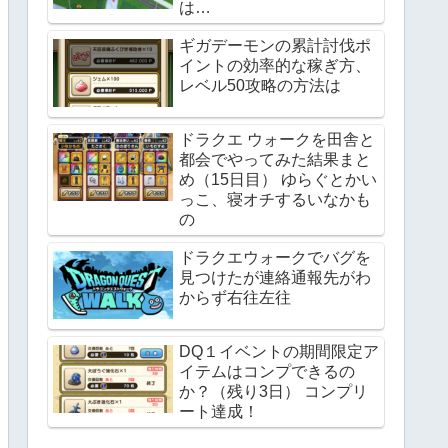
は…
ギガデーモンの累計討伐ポ
イントの効率的な稼ぎ方、
レベル50攻略の方法は
ドラクエ ウォークを田舎と
都会でやってみた結果まと
め（15日目） ゆらぐとかい
っこ、寝オチするいなかも
の
ドラクエウォークでバグを
見つけたが連絡通報先がわ
からず右往左往
DQ１イベントの期間限定ア
イテムはコンプできるの
か？（残り3日） コンプリ
ート達成！