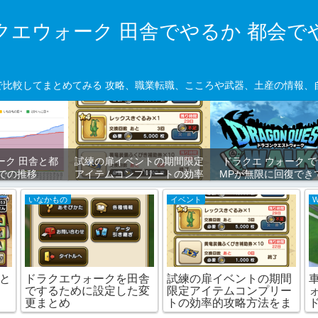
クエウォーク 田舎でやるか 都会で
で比較してまとめてみる 攻略、職業転職、こころや武器、土産の情報
ーク 田舎と都
試練の扉イベントの期間限定
ドラクエ ウォーク で
での推移
アイテムコンプリートの効率
MPが無限に回復でき
的攻略方法をまとめました！
うバグを見つけました
計算ツールもあります！
済み）
いなかもの
イベント
舎と
ドラクエウォークを田舎
試練の扉イベントの期間
マ
でするために設定した変
限定アイテムコンプリー
更まとめ
トの効率的攻略方法をま
とめました！計算ツール