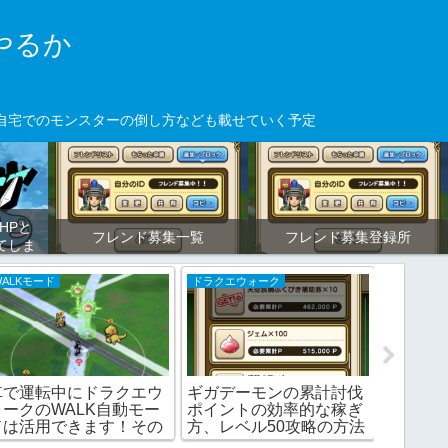
やるか
、自宅でのモンスターの倒し方なども載せていく予定
HPと
フレンド募集一覧
フレンド募集登録所
てしま
（通報
WALKモード
ドラクエウォーク
ドラクエウ
車で運転中にドラクエウ
ギガデーモンの累計討伐
ドラクエ
ォークのWALK自動モー
ポイントの効率的な稼ぎ
職永続
ドは活用できます！その
方、レベル50攻略の方法
効率の
方法は…
は
だ！