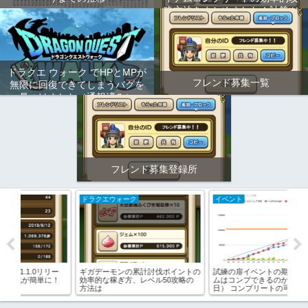
略方法をまとめました！計算ツ
ールもあります！
ドラクエ ウォーク でHPとMPが
フレンド募集一覧
無限に回復できてしまうバグを
見つけました（通報済み）
フレンド募集登録所
ドラクエウォーク
イベント
イ
リー
ギガデーモンの累計討伐ポイントの
試練の扉イベントの期間限定アイテ
強
に！
効率的な稼ぎ方、レベル50攻略の
ムはコンプできるのか？（残り14
＆
方法は
日） コンプリートの可能性が見え
てきた！