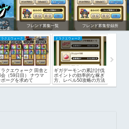
HPと
フレンド募集一覧
フレンド募集登録所
てしま
（通報
ドラクエウォーク
ドラクエウォーク
イベント
ドラクエウォーク 田舎と
ギガデーモンの累計討伐
試練の
都会（59日目） ナウマ
ポイントの効率的な稼ぎ
限定ア
ンボーグを求めて
方、レベル50攻略の方法
きるのか
は