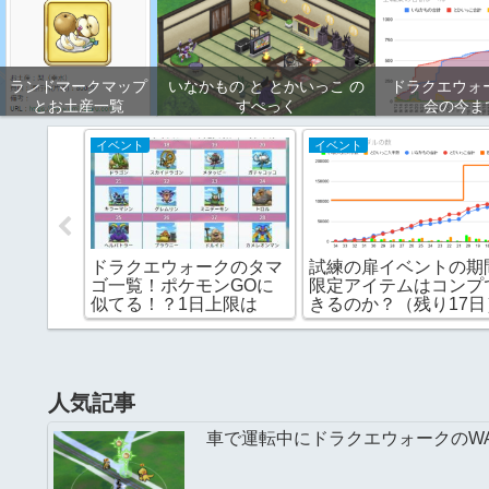
ランドマークマップ
いなかもの と とかいっこ の
ドラクエウォ
とお土産一覧
すぺっく
会の今ま
イベント
イベント
クを田舎
ドラクエウォークのタマ
試練の扉イベントの期
定した変
ゴ一覧！ポケモンGOに
限定アイテムはコンプ
似てる！？1日上限は
きるのか？（残り17日
人気記事
車で運転中にドラクエウォークのW