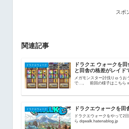
スポ
関連記事
ドラクエ ウォークを田
ドラクエウォーク
と田舎の格差がレイド
メガモンスター討伐りゅうお
で…。 前回の様子はこちら www
ドラクエウォークを田
ドラクエウォーク
ドラクエウォークをやって2
ら dqwalk.hatenablog.jp