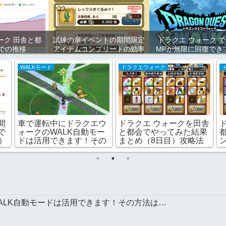
ーク 田舎と都
試練の扉イベントの期間限定
ドラクエ ウォーク で
での推移
アイテムコンプリートの効率
MPが無限に回復でき
的攻略方法をまとめました！
うバグを見つけました
計算ツールもあります！
済み）
WALKモード
ドラクエウォーク
間
車で運転中にドラクエウ
ドラクエ ウォークを田舎
で
ォークのWALK自動モー
と都会でやってみた結果
）
ドは活用できます！その
まとめ（8日目）攻略法
方法は…
の違い
ALK自動モードは活用できます！その方法は…