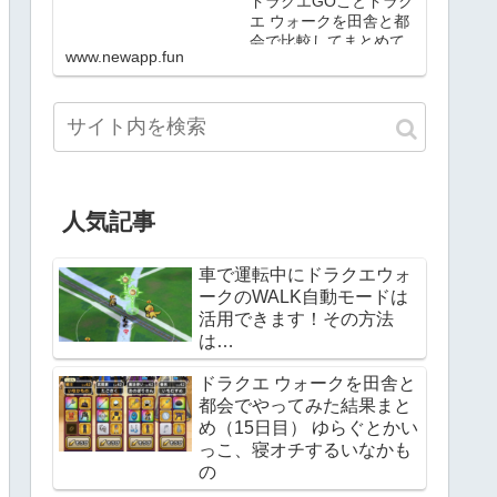
ドラクエGOことドラク
エ ウォークを田舎と都
会で比較してまとめて
www.newapp.fun
みる 攻略、職業転職、
こころや武器、土産の
情報、自宅でのモンス
ターの倒し方なども載
せていく予定
人気記事
車で運転中にドラクエウォ
ークのWALK自動モードは
活用できます！その方法
は…
ドラクエ ウォークを田舎と
都会でやってみた結果まと
め（15日目） ゆらぐとかい
っこ、寝オチするいなかも
の