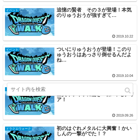
追憶の賢者 その３が登場！本気
イベント
のりゅうおうが強すぎて…
2019.10.22
ついにりゅうおうが登場！このり
イベント
ゅうおうはあっさり倒せるんだよ
ね…
2019.10.04
ドラクエウォーク モンスター4匹
ドラクエウォーク
全員キラキラに驚き！第4章もクリ
ア！
2019.09.26
初のはぐれメタルに大興奮！かい
ドラクエウォーク
しんの一撃がでた！？