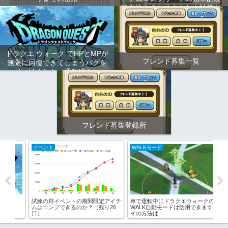
略方法をまとめました！計算ツ
ールもあります！
ドラクエ ウォーク でHPとMPが
フレンド募集一覧
無限に回復できてしまうバグを
見つけました（通報済み）
フレンド募集登録所
イベント
WALKモード
イ
！
試練の扉イベントの期間限定アイテ
車で運転中にドラクエウォークの
試
ムはコンプできるのか？（残り26
WALK自動モードは活用できます！
ムは
日）
その方法は…
日）
た